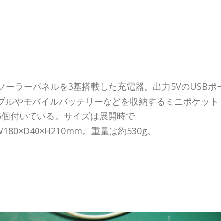
単結晶ソーラーパネルを3基搭載した充電器。出力5VのUSBポ
ーブルやモバイルバッテリーなどを収納するミニポケット
5個付いている。サイズは展開時で
180×D40×H210mm。重量は約530g。