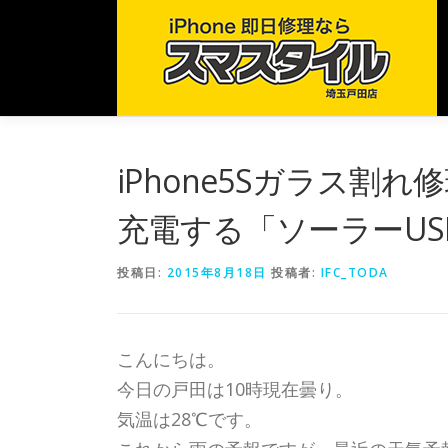
コ
ン
テ
ン
ツ
へ
ス
iPhone5Sガラス割
キ
ッ
充電する「ソーラーUS
プ
投稿日:
2015年8月18日
投稿者:
IFC_TODA
こんにちは。
今日の戸田は10時現在曇り。
気温は28℃です。