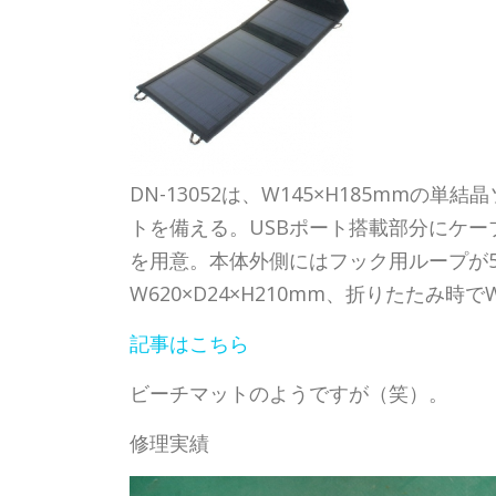
DN-13052は、W145×H185mmの
トを備える。USBポート搭載部分にケ
を用意。本体外側にはフック用ループが
W620×D24×H210mm、折りたたみ時でW
記事はこちら
ビーチマットのようですが（笑）。
修理実績