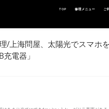
TOP
修理メニュー
ご
れ修理/上海問屋、太陽光でスマホ
B充電器」