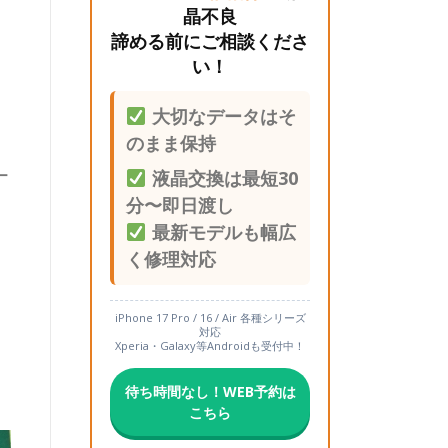
晶不良
諦める前にご相談くださ
い！
大切なデータはそ
のまま保持
ー
液晶交換は最短30
分〜即日渡し
最新モデルも幅広
く修理対応
iPhone 17 Pro / 16 / Air 各種シリーズ
対応
Xperia・Galaxy等Androidも受付中！
待ち時間なし！WEB予約は
こちら