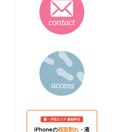
」
蕨・戸田エリア 最短即日
iPhoneの
画面割れ
・液