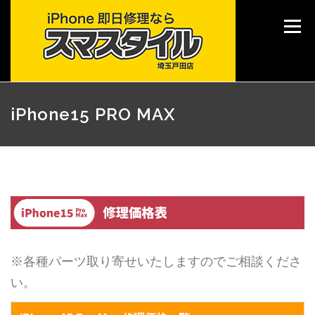
コ
ン
メニュー
テ
ン
ツ
へ
ス
キ
TOP
修理メニュー
ご利用案内
各種サービス
iPhone15 PRO MAX
ッ
プ
ブログ
店舗情報
※各種パーツ取り寄せいたしますのでご相談くださ
い。