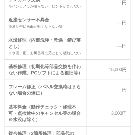
―円
※インカメラが映らない・ピントが合わない
近接センサー不具合
―円
※通話中に画面が暗くならない等
水没修理（内部洗浄・乾燥・錆び落
―円
とし）
※水没、雨、お風呂等に落として起動しない
基板修理（初期化等部品交換を伴わ
15,000円
ない作業、PCソフトによる復旧等）
フレーム修正（パネル交換時はまら
―円
ない場合の矯正）
基本料金（動作チェック・修理不
可・点検途中のキャンセル等の場合
3,000円
※水没は除く）
複合修理（2箇所修理：部品代の