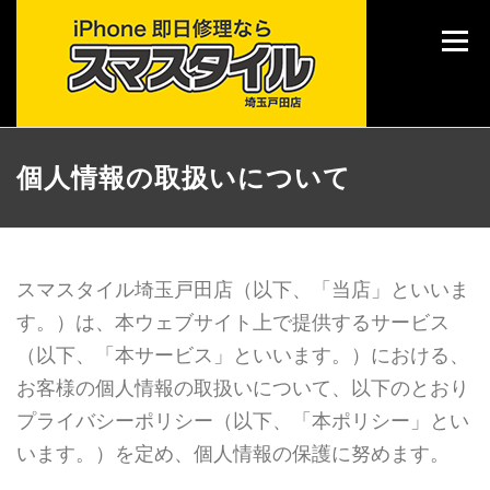
コ
ン
メニュー
テ
ン
ツ
へ
ス
キ
TOP
修理メニュー
ご利用案内
各種サービス
個人情報の取扱いについて
ッ
プ
ブログ
店舗情報
スマスタイル埼玉戸田店（以下、「当店」といいま
す。）は、本ウェブサイト上で提供するサービス
（以下、「本サービス」といいます。）における、
お客様の個人情報の取扱いについて、以下のとおり
プライバシーポリシー（以下、「本ポリシー」とい
います。）を定め、個人情報の保護に努めます。