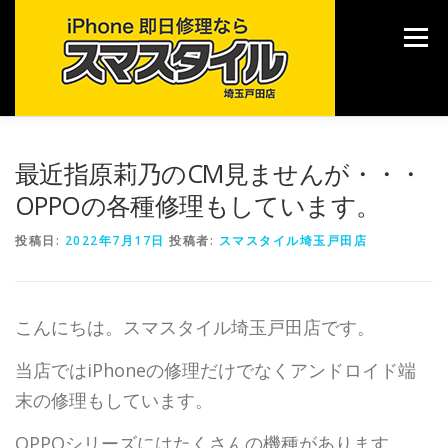
コ
ン
メニュー
テ
ン
ツ
へ
ス
キ
TOP
修理メニュー
ご利用案内
各種サービス
最近指原莉乃のCM見ませんが・・・
ッ
プ
OPPOの各種修理もしています。
ブログ
店舗情報
投稿日:
2022年7月17日
投稿者:
スマスタイル埼玉戸田店
こんにちは。スマスタイル埼玉戸田店です。
当店ではiPhoneの修理だけでなくアンドロイド端
末の修理もしています。
OPPOシリーズにはたくさんの機種があります。