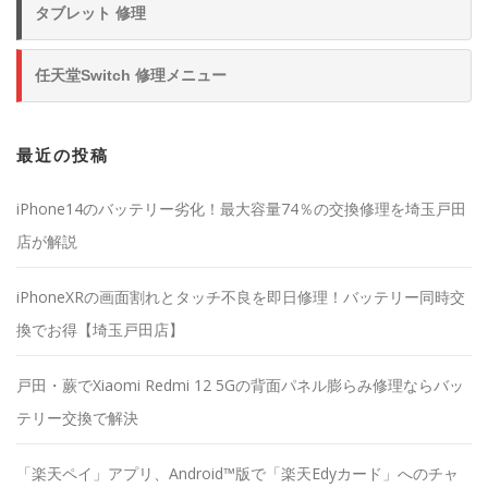
タブレット 修理
任天堂Switch 修理メニュー
最近の投稿
iPhone14のバッテリー劣化！最大容量74％の交換修理を埼玉戸田
店が解説
iPhoneXRの画面割れとタッチ不良を即日修理！バッテリー同時交
換でお得【埼玉戸田店】
戸田・蕨でXiaomi Redmi 12 5Gの背面パネル膨らみ修理ならバッ
テリー交換で解決
「楽天ペイ」アプリ、Android™版で「楽天Edyカード」へのチャ