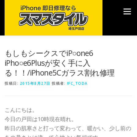
コ
ン
メニュー
テ
ン
ツ
へ
ス
キ
TOP
修理メニュー
ご利用案内
各種サービス
もしもシークスでiP○one6
ッ
プ
iPho○e6Plusが安く手に入
る！！/iPhone5Cガラス割れ修理
ブログ
店舗情報
投稿日:
2015年8月27日
投稿者:
IFC_TODA
こんにちは。
今日の戸田は10時現在晴れ。
昨日の肌寒さと打って変わって、暖かい、少し前の