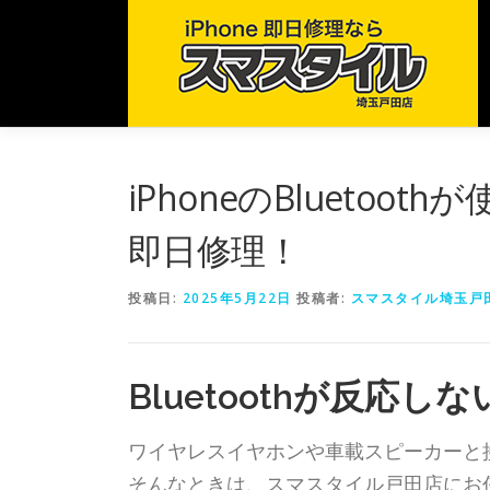
コ
ン
テ
ン
ツ
へ
ス
iPhoneのBlueto
キ
ッ
即日修理！
プ
投稿日:
2025年5月22日
投稿者:
スマスタイル埼玉戸
Bluetoothが反応
ワイヤレスイヤホンや車載スピーカーと接続
そんなときは、スマスタイル戸田店にお