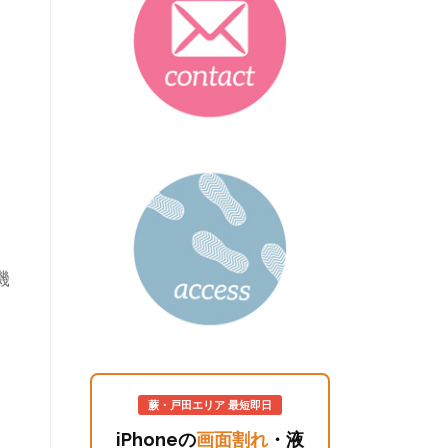
機
蕨・戸田エリア 最短即日
iPhoneの
画面割れ
・液