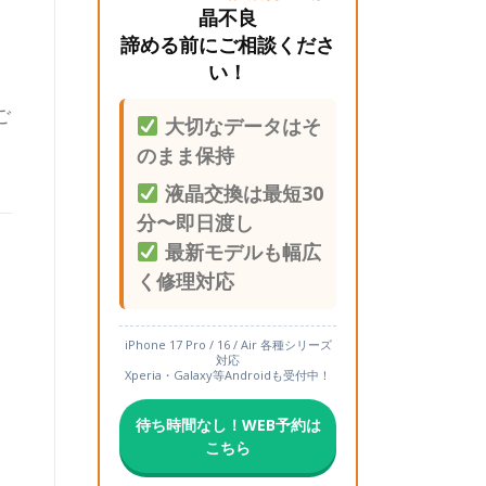
晶不良
諦める前にご相談くださ
い！
ご
大切なデータはそ
のまま保持
液晶交換は最短30
分〜即日渡し
最新モデルも幅広
く修理対応
iPhone 17 Pro / 16 / Air 各種シリーズ
対応
Xperia・Galaxy等Androidも受付中！
待ち時間なし！WEB予約は
こちら