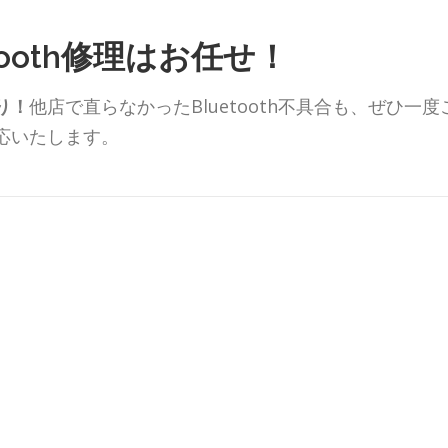
etooth修理はお任せ！
り！
他店で直らなかったBluetooth不具合も、ぜひ一度
応いたします。