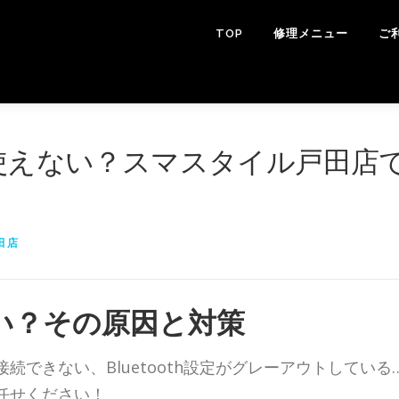
TOP
修理メニュー
ご
othが使えない？スマスタイル戸田店
田店
しない？その原因と対策
できない、Bluetooth設定がグレーアウトしている
任せください！