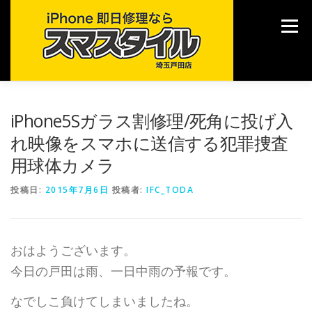
コ
ン
メニュー
テ
ン
ツ
へ
ス
キ
TOP
修理メニュー
ご利用案内
各種サービス
iPhone5Sガラス割修理/死角に投げ入
ッ
プ
れ映像をスマホに送信する犯罪捜査
用球体カメラ
ブログ
店舗情報
投稿日:
2015年7月6日
投稿者:
IFC_TODA
おはようございます。
今日の戸田は雨、一日中雨の予報です。
なでしこ負けてしまいましたね。