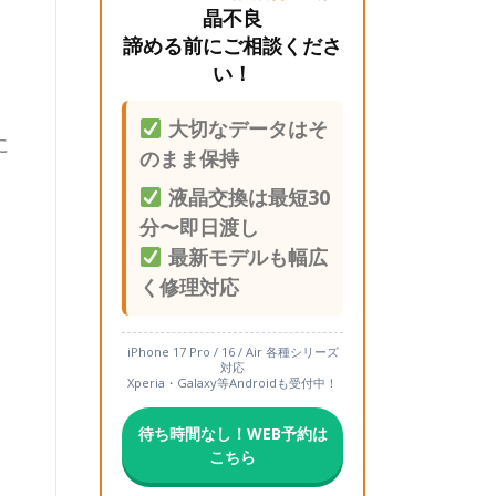
晶不良
諦める前にご相談くださ
い！
大切なデータはそ
に
のまま保持
液晶交換は最短30
分〜即日渡し
最新モデルも幅広
く修理対応
iPhone 17 Pro / 16 / Air 各種シリーズ
対応
Xperia・Galaxy等Androidも受付中！
待ち時間なし！WEB予約は
こちら