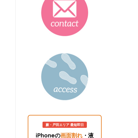
蕨・戸田エリア 最短即日
iPhoneの
画面割れ
・液