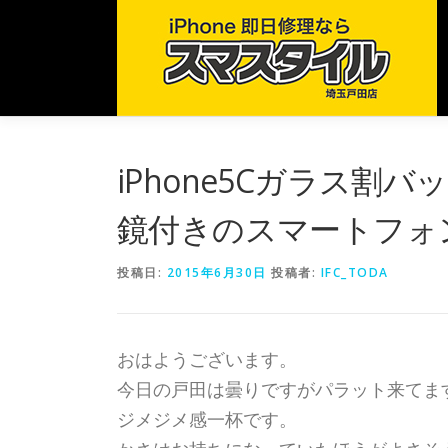
コ
ン
テ
ン
ツ
へ
ス
iPhone5Cガラス割
キ
ッ
鏡付きのスマートフォ
プ
投稿日:
2015年6月30日
投稿者:
IFC_TODA
おはようございます。
今日の戸田は曇りですがパラット来てま
ジメジメ感一杯です。