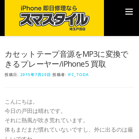
コ
ン
メニュー
テ
ン
ツ
へ
ス
キ
TOP
修理メニュー
ご利用案内
各種サービス
カセットテープ音源をMP3に変換で
ッ
プ
きるプレーヤー/iPhone5 買取
ブログ
店舗情報
投稿日:
2015年7月20日
投稿者:
IFC_TODA
こんにちは。
今日の戸田は晴れです。
それに熱風が吹き荒れています。
体もまだまだ慣れていないですし、外に出るのは厳
しいですね。